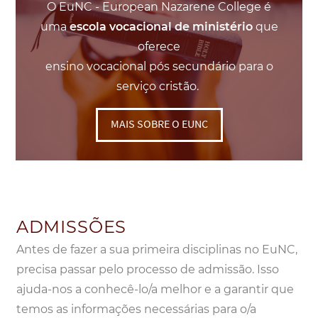
O EuNC - European Nazarene College é
uma
escola vocacional de ministério
que
oferece
ensino vocacional pós secundário para o
serviço cristão.
MAIS SOBRE O EUNC
ADMISSÕES
Antes de fazer a sua primeira disciplinas no EuNC,
precisa passar pelo processo de admissão. Isso
ajuda-nos a conhecê-lo/a melhor e a garantir que
temos as informações necessárias para o/a